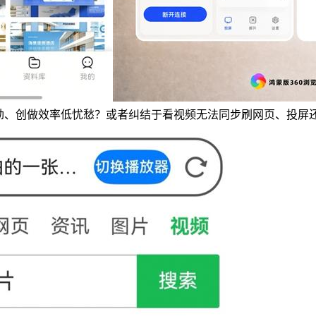
文档费劲、创做效率低忧愁？或者纠结于看视频无法同步刷网页、投