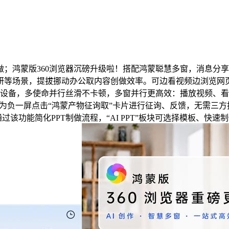
鸿蒙版360浏览器沉磅升级啦！搭配鸿蒙聪慧多窗，消息分享
研等场景，提拔挪动办公取内容创做效率。可边看视频边浏览网
屏设备，多使命并行丝滑不卡顿，多窗并行更高效：播放视频、
华为负一屏点击“鸿蒙产物征询取”卡片进行征询、反馈，无需三
该功能简化PPT制做流程，“AI PPT”板块可选择模板、快速