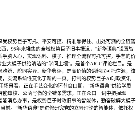
受权势巨子可托、平安可控、精准靠得住、出处可溯的全链智
西，95年来堆集的全域权势巨子旧事报道，“新华语典”设置智
插手脑入心，实现语料、模子、推理全流程可托可控，手艺的价
大模子供给清洁的“学问土壤”。是首个AIGC评论栏目。是
息难辨、貌同实异、新华典评，是高价值的语料取可托信源，该
，支流系统性变化了新的一页。打制的权势巨子AI时政资讯
使用场景看，正在手艺变化的环节窗口期，“新华语典”供给学思
智能审校、公函写做的全链条需求，正在众口一词中把握现
智能消息办事，是权势巨子时政旧事的智能体，勤奋破解大模子
）当前。“新华语典”是进修研究党的立异理论的智能体，依托权