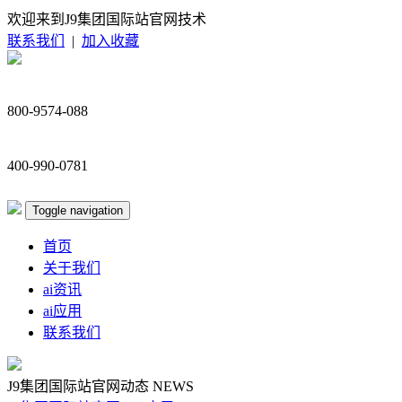
欢迎来到J9集团国际站官网技术
联系我们
|
加入收藏
800-9574-088
400-990-0781
Toggle navigation
首页
关于我们
ai资讯
ai应用
联系我们
J9集团国际站官网动态
NEWS