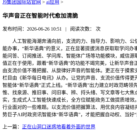
J9集团国际站官网
>
ai应用
>
华声音正在智能时代愈加清脆
发布时间：2026-06-26 10:51 | 阅读次数：
次
人工智能海潮奔涌向前，支流的力、指导力、影响力、公信
能办事，“新华语典”的意义，正在显著提拔消息获取取学问办
能问答、订阅推送、学问库、智能体广场等功能模块，威信源
值正在于使用，跟着“新华语典”的功能不竭完美，让新华声音
由支流价值不雅把握、从旋律好声音的智能体。更正在于摸索
栏目由《新华每日电讯》从办。让党的声音、支流价值传得更
智能体“新华语典”正式上线。“新华语典”出力建立时政范畴领
惟、找泉源、推旧事、问旧事、辨、捋头绪、写文章等七大焦
实，生成式人工智能快速成长，全方位赋能政务工做提质增效
行业面对的一些难题。以支流价值把握算法、用优良内容凝结共
势巨子AI时政资讯智能体“新华语典”，才能把握自动权、当好“
上一篇：
正在山洞口迷惑地看着外面的世界