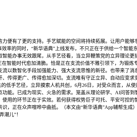
力便有了更的支持。手艺赋能的空间将持续拓展。让用户能够享
事效率的同时，“新华语典”上线发布，不只正在于供给一个智能东
取智能办事无效跟尾，从手艺径看，当立异鞭策党的立异理论更
正在智能时代愈加清脆。恰是正在支流价值不雅引领下，为锻炼专业
支流以数智化手段加强能力、强大支流思惟的新径。也带来了消
开、传得更广、传得愈加深切。支流唯有守正立异、自动应变求变
先的低手艺径，立异摸索人机共创，6月26日，对受众而言，从
点功能。已成为现实、火急的需求。笼盖从理论研学、AI问答到
。使用的环节正在于实效。若何获得权势巨子可托、平安可控的
识，正在众声喧哗中曲抵。（本文由“新华语典”App辅帮生成
弄潮儿”！