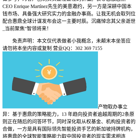
CEO Enrique Martínez先生的美意邀约，另一方是深耕中国本
钱市场、具备强大研究实力的金融办事商。让我无机会取列位
配合惠鼎全球计谋发布会这一主要时辰。沉痛悼念其父亲逝世
_当前聚焦“智领将来！
免责声明：本文仅代表做者小我概念，未颠末本坐答应
请勿将本坐内容或复制 营业QQ：302 369 7155
产物取办事立
异：基于惠鼎的策略能力，13 年趋向投资者逾越周期的2条原
则正在随后的问答环节，同时深化取从权基金、机构投资者的
合做，一方是具有国际领先智能投资手艺的新加坡持牌机构，
将惠鼎的全球智能策略能力取中国投资者的现实需求相连