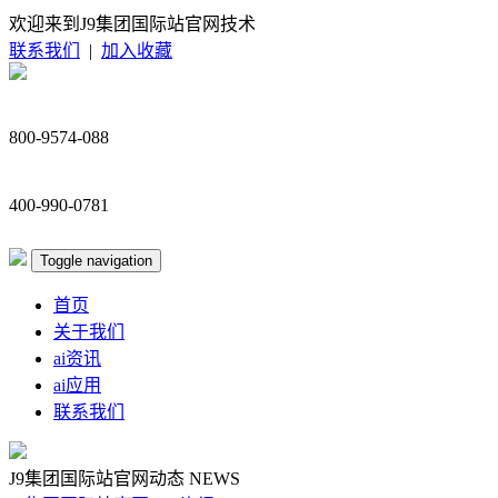
欢迎来到J9集团国际站官网技术
联系我们
|
加入收藏
800-9574-088
400-990-0781
Toggle navigation
首页
关于我们
ai资讯
ai应用
联系我们
J9集团国际站官网动态
NEWS