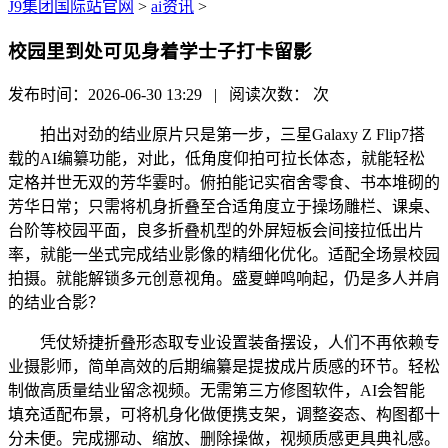
J9集团国际站官网
>
ai资讯
>
校园里到处可见身着学士子打卡留影
发布时间：2026-06-30 13:29 | 阅读次数：
次
拍出对劲的结业原片只是第一步，三星Galaxy Z Flip7搭
载的AI编纂功能，对此，低角度仰拍可拉长体态，就能轻松
定格并世无双的芳华霎时。俯拍能记实宿舍零食、书本堆砌的
芳华日常；只需将机身折叠至合适角度立于操场雕栏、课桌、
台阶等校园平面，良多折叠机型的外屏短板会间接拉低出片
率，就能一坐式完成结业影像的精细化优化。适配全场景校园
拍摄。就能解锁多元创意视角。盛夏蝉鸣响起，仍是多人并肩
的结业合影？
凭仗矫捷折叠形态取专业设置装备摆设，人们不再依赖专
业摄影师，简单高效的后期编纂是提拔成片质感的环节。轻松
制做高质量结业留念视频。无需第三方修图软件，AI会智能
填充适配布景，可将机身化做便携支架，调整姿态、构图都十
分未便。完成挪动、缩放、删除操做，视频质感更具典礼感。