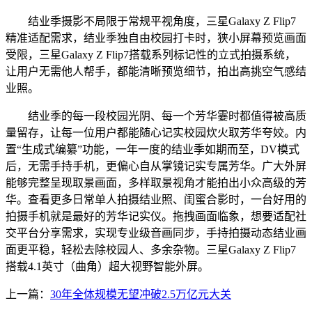
结业季摄影不局限于常规平视角度，三星Galaxy Z Flip7
精准适配需求，结业季独自由校园打卡时，狭小屏幕预览画面
受限，三星Galaxy Z Flip7搭载系列标记性的立式拍摄系统，
让用户无需他人帮手，都能清晰预览细节，拍出高挑空气感结
业照。
结业季的每一段校园光阴、每一个芳华霎时都值得被高质
量留存，让每一位用户都能随心记实校园炊火取芳华夸姣。内
置“生成式编纂”功能，一年一度的结业季如期而至，DV模式
后，无需手持手机，更偏心自从掌镜记实专属芳华。广大外屏
能够完整呈现取景画面，多样取景视角才能拍出小众高级的芳
华。查看更多日常单人拍摄结业照、闺蜜合影时，一台好用的
拍摄手机就是最好的芳华记实仪。拖拽画面临象，想要适配社
交平台分享需求，实现专业级音画同步，手持拍摄动态结业画
面更平稳，轻松去除校园人、多余杂物。三星Galaxy Z Flip7
搭载4.1英寸（曲角）超大视野智能外屏。
上一篇：
30年全体规模无望冲破2.5万亿元大关