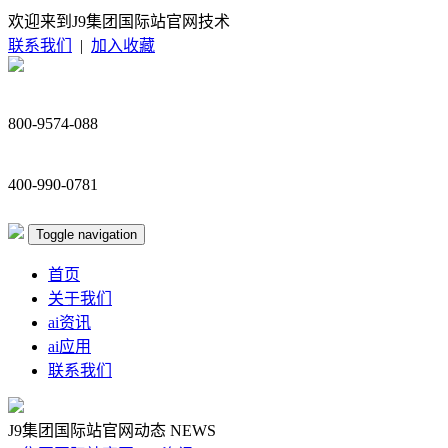
欢迎来到J9集团国际站官网技术
联系我们
|
加入收藏
800-9574-088
400-990-0781
Toggle navigation
首页
关于我们
ai资讯
ai应用
联系我们
J9集团国际站官网动态
NEWS