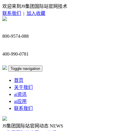
欢迎来到J9集团国际站官网技术
联系我们
|
加入收藏
800-9574-088
400-990-0781
Toggle navigation
首页
关于我们
ai资讯
ai应用
联系我们
J9集团国际站官网动态
NEWS