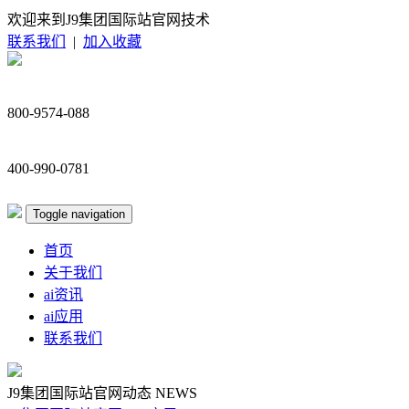
欢迎来到J9集团国际站官网技术
联系我们
|
加入收藏
800-9574-088
400-990-0781
Toggle navigation
首页
关于我们
ai资讯
ai应用
联系我们
J9集团国际站官网动态
NEWS