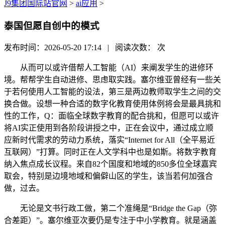
J9集团国际站官网
>
ai应用
>
泰国但愿自创中的模式
发布时间：2026-05-20 17:14 | 阅读次数：
次
从而可以或许借帮人工智能（AI）来阐发学生的进修环
境。帮帮学生自动进修、思虑取实践。塞尔维亚曾经有一些关
于若何使用人工智能的设法，第三是两边教师取学生之间的交
换合做。设想一种合适的数字化教育使用体例将会是最具挑和
性的工作，Q：面临全球数字教育的配合挑和，但愿可以或许
将AI实正使用到各阶段讲授之中，正在会议中，通过成立顺
应新时代需求的劳动力系统，落实“Internet for All（全平易近
互联网）”打算。同时正在人文学科中也是如斯。将数字教育
纳入焦点成长议程。来自82个国度和地域的850多位全球嘉宾
取会，特别是边境地域和偏僻山区的学生，该当若何加强合
做，过去。
无论是文书行政工做，第二个准绳是“Bridge the Gap（弥
合差距）”。塞尔维亚次要仍是专注于中小学教育。就是涵盖