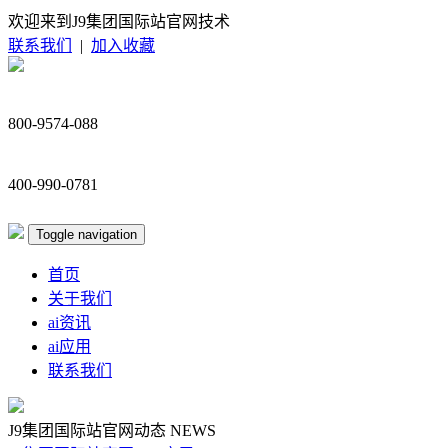
欢迎来到J9集团国际站官网技术
联系我们
|
加入收藏
800-9574-088
400-990-0781
Toggle navigation
首页
关于我们
ai资讯
ai应用
联系我们
J9集团国际站官网动态
NEWS