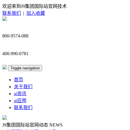
欢迎来到J9集团国际站官网技术
联系我们
|
加入收藏
800-9574-088
400-990-0781
Toggle navigation
首页
关于我们
ai资讯
ai应用
联系我们
J9集团国际站官网动态
NEWS