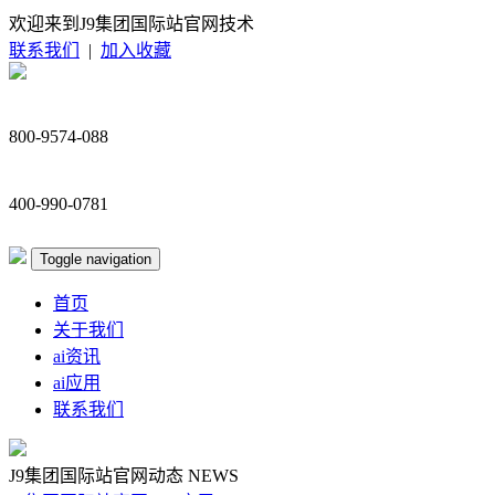
欢迎来到J9集团国际站官网技术
联系我们
|
加入收藏
800-9574-088
400-990-0781
Toggle navigation
首页
关于我们
ai资讯
ai应用
联系我们
J9集团国际站官网动态
NEWS