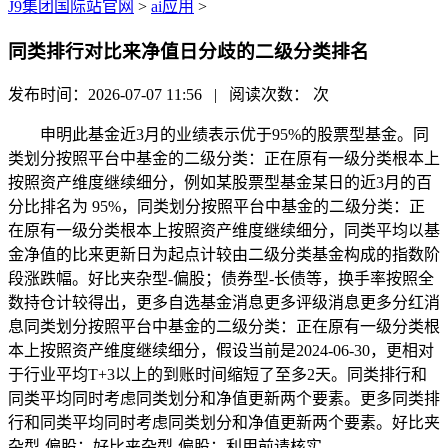
J9集团国际站官网
>
ai应用
>
同类排行对比来净值日分歧的二级分类排名
发布时间：2026-07-07 11:56 | 阅读次数：
次
申明此基金近3月的业绩表示优于95%的股票型基金。同
类划分按照平台中基金的二级分类：正在原有一级分类根本上
按照资产维度继续细分，例如某股票型基金某日的近3月的百
分比排名为 95%，同类划分按照平台中基金的二级分类：正
在原有一级分类根本上按照资产维度继续细分，同类平均以基
金净值的比来更新日为起点计较由二级分类基金构成的指数阶
段涨跌幅。好比夹杂型-偏股；债券型-长债等，换手率按照全
数持仓计较得出，更多自选基金消息更多评级消息更多分红消
息同类划分按照平台中基金的二级分类：正在原有一级分类根
本上按照资产维度继续细分，假设当前是2024-06-30，更相对
于行业平均T+3以上的到账时间缩短了至多2天。同类排行和
同类平均同时考虑同类划分和净值更新两个要素。更多同类排
行和同类平均同时考虑同类划分和净值更新两个要素。好比夹
杂型-偏股；好比夹杂型-偏股；利用前请核实，