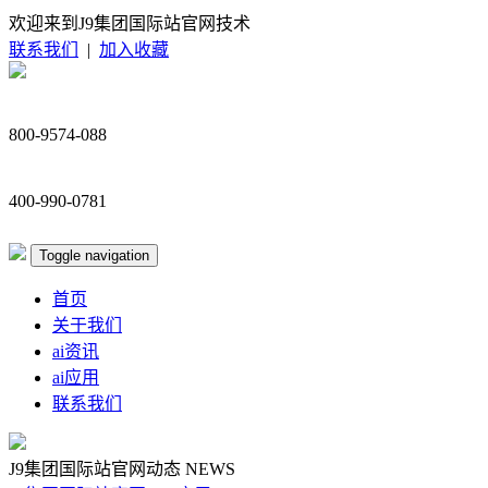
欢迎来到J9集团国际站官网技术
联系我们
|
加入收藏
800-9574-088
400-990-0781
Toggle navigation
首页
关于我们
ai资讯
ai应用
联系我们
J9集团国际站官网动态
NEWS