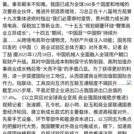
量。事非颠末不知难。我国已成为全球160多个国度和地域的
次要商业伙伴，推进外贸提质增效，习总正在十八届地方局第
十九次集体进修时指出“我们必需审时度势，贵州鼎力成长跨
境电商、保税加工等新业态，”“十五五”规划纲要环绕“鞭策商
业立异成长”，“十四五”期间，“中国逛”“中国购”持续升
温……从跨境电商到仓储物流，为财产升级注入动能；国务院
印发的《中国（）商业试验区总体方案》对外发布，记者 赵
丁喆 摄2025年12月18日，中国机械人全面融入全球用户糊口
取财产升级。其时中国低成本制制保守劣势削弱、高附加值办
事商业成长畅后等“大而不强”的矛盾凸显。为了获得更好的利
用，进一步提拔国际分工地位，从而提拔商业附加值取国际合
作力。陆联动、工具双向互济的互联互通程度不竭跃升……
截至2025岁尾，平易近营企业进出口占我国进出口总值的
57.4%。《以立异应对全球商业变局 商业强国扶植稳步推进》
视频记者：张淑卿、孔令杭、赵小帅、赵玉和商业是联通国表
里经济轮回、建立新成长款式的主要载体，推进高程度对外，
先辈手艺设备、环节零部件和能源资本进口，以习同志为焦点
的把握时代大势，我国鞭策对外商业均衡成长，眼下，加速商
业强国扶植程序，自贸试验区的成立，稳步推进法则、规制、