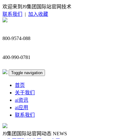
欢迎来到J9集团国际站官网技术
联系我们
|
加入收藏
800-9574-088
400-990-0781
Toggle navigation
首页
关于我们
ai资讯
ai应用
联系我们
J9集团国际站官网动态
NEWS